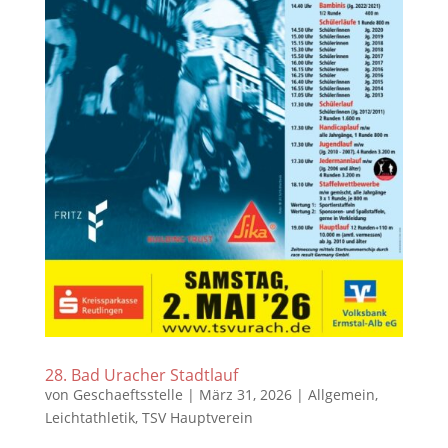
28. Bad Uracher Stadtlauf
von
Geschaeftsstelle
|
März 31, 2026
|
Allgemein
,
Leichtathletik
,
TSV Hauptverein