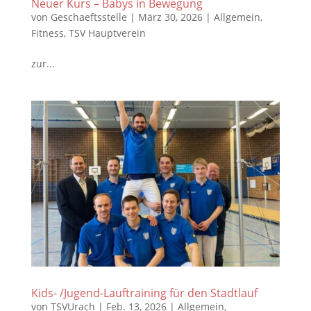
Neuer Kurs – Babys in Bewegung
von
Geschaeftsstelle
|
März 30, 2026
|
Allgemein
,
Fitness
,
TSV Hauptverein
zur...
Kids- /Jugend-Lauftraining für den Stadtlauf
von
TSVUrach
|
Feb. 13, 2026
|
Allgemein
,